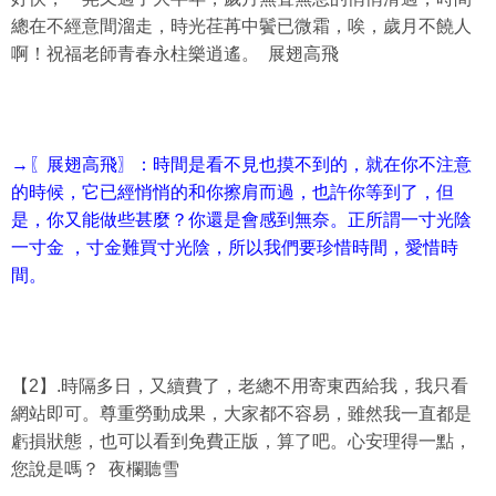
總在不經意間溜走，時光荏苒中鬢已微霜，唉，歲月不饒人
啊！祝福老師青春永柱樂逍遙。 展翅高飛
→〖展翅高飛〗：時間是看不見也摸不到的，就在你不注意
的時候，它已經悄悄的和你擦肩而過，也許你等到了，但
是，你又能做些甚麼？你還是會感到無奈。正所謂一寸光陰
一寸金 ，寸金難買寸光陰，所以我們要珍惜時間，愛惜時
間。
【2】.時隔多日，又續費了，老總不用寄東西給我，我只看
網站即可。尊重勞動成果，大家都不容易，雖然我一直都是
虧損狀態，也可以看到免費正版，算了吧。心安理得一點，
您說是嗎？ 夜欄聽雪