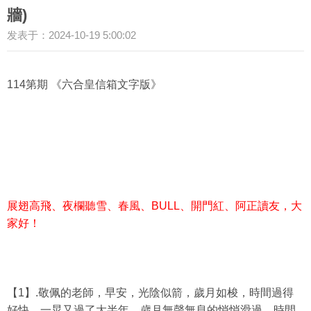
牆)
发表于：2024-10-19 5:00:02
114第期 《六合皇信箱文字版》
展翅高飛、夜欄聽雪、春風、BULL、開門紅、阿正讀友，大
家好！
【1】.敬佩的老師，早安，光陰似箭，歲月如梭，時間過得
好快，一晃又過了大半年，歲月無聲無息的悄悄滑過，時間