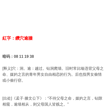
紅字：鑽穴逾牆
暗码：08 11 19 38
[释义]穴：洞。逾：越过。钻洞爬墙。旧时常比喻违背父母之
命、媒妁之言的青年男女自由相恋的行为。后也指男女偷情
或小偷行窃。
[出处]《孟子·滕文公下》：“不待父母之命，媒妁之言，钻隙
相窥，逾墙相从，则父母国人皆贱之。”