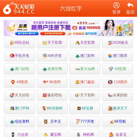
六信红字
登录
返回
特区总站
天下彩票
天空彩票
2028娱乐
手机开奖
48K开奖
澳门彩料
澳门图库
澳门好彩
老澳官网
黄大仙网
49彩票
49图库
9b资料
澳门赢彩
118图库
天天好彩
嬴彩吧站
天下彩料
水果奶奶
澳门平特
8818资料
66宝典
惠泽天下
综合资料
王中王
777开奖
66导航
六合皇
藏宝阁
神机网
金多宝