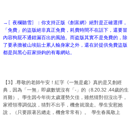
→〖夜欄聽雪〗：你支持正版《創富網》絕對是正確選擇，
「免費」的盜版絕非真正免費，耗費時間不在話下，還要冒
內容狗屁不通錯漏百出的風險。而盗版其實不是免費的，除
了要承擔被山埃貼士累人輸身家之外，還在於提供免費盜版
都是與黑心莊家掛鉤的有毒網站。
【3】.尊敬的老師午安！紅字《一無是處》真的是又創經
典，因為「一無」即歲數號沒有「-」的（8.20.32 .44歲的生
肖雞）。學生因今年街太歲運勢欠佳，雖然猜對但沒出手，
家裡領導調侃說，猜對不出手，機會就溜走。學生安慰她
說，（只要跟著呂總走，機會常常有）。 學生春風敬上