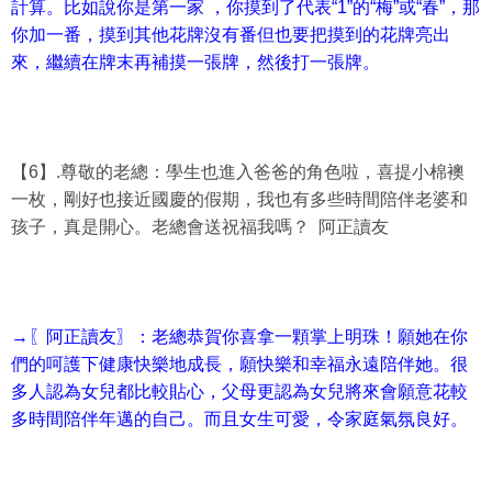
計算。比如說你是第一家 ，你摸到了代表“1”的“梅”或“春”，那
你加一番，摸到其他花牌沒有番但也要把摸到的花牌亮出
來，繼續在牌末再補摸一張牌，然後打一張牌。
【6】.尊敬的老總：學生也進入爸爸的角色啦，喜提小棉襖
一枚，剛好也接近國慶的假期，我也有多些時間陪伴老婆和
孩子，真是開心。老總會送祝福我嗎？ 阿正讀友
→〖阿正讀友〗：老總恭賀你喜拿一顆掌上明珠！願她在你
們的呵護下健康快樂地成長，願快樂和幸福永遠陪伴她。很
多人認為女兒都比較貼心，父母更認為女兒將來會願意花較
多時間陪伴年邁的自己。而且女生可愛，令家庭氣氛良好。