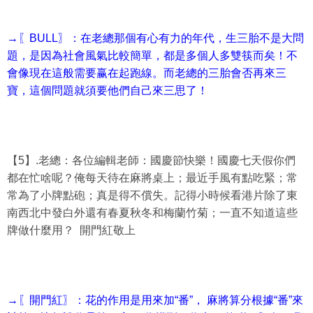
→〖BULL〗：在老總那個有心有力的年代，生三胎不是大問
題，是因為社會風氣比較簡單，都是多個人多雙筷而矣！不
會像現在這般需要赢在起跑線。而老總的三胎會否再來三
寶，這個問題就須要他們自己來三思了！
【5】.老總：各位編輯老師：國慶節快樂！國慶七天假你們
都在忙啥呢？俺每天待在麻將桌上；最近手風有點吃緊；常
常為了小牌點砲；真是得不償失。記得小時候看港片除了東
南西北中發白外還有春夏秋冬和梅蘭竹菊；一直不知道這些
牌做什麼用？ 開門紅敬上
→〖開門紅〗：花的作用是用來加“番”， 麻將算分根據“番”來