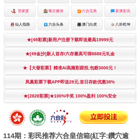
管家婆
葡京赌侠
六合宝典
新澳彩讯
仙人指路
六合头条
澳门白虎
八卦乾坤
★[49彩票]新用户注册下载即送最高19999元
★[49金沙]新人首存/六存最高可得8888元礼金
★【大發彩票】精准AI高频彩跟投,包赔3000元！
凤凰彩票下载APP即送28元,首日存款优惠38%
★[2828彩票]★100%中奖 100%盈利 100%安全
114期：彩民推荐六合皇信箱(紅字:鑽穴逾