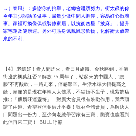
→〖春風〗：多謝你的抬舉，老總會繼續努力。衝太歲的你
今年宜少說話多做事，盡量少做中間人調停，容易好心做壞
事。家裡可換像俱或裝修家居，以抗衡凶星「披麻」，提升
家宅運及健康運。另外可貼身佩戴鼠形飾物，化解衝太歲帶
來的不利。
【4】.老總好！看人間煙火，看日月旋轉。金秋將到，香港
街邊的楓葉紅否？解放 75 周年了，站起來的中國人，“腰
膝”不再酸軟，一路走來，倍感艱辛。生活水準大幅提高之
餘，頭痛的是現在年輕人太佛系，不結婚不生子，現紫飾店
推出「麒麟旺運靈符」，對廣大會員很有鼓勵作用，我帶頭
請了兩道、希望登信並借此平臺！號召全體會員，為解決人
口問題出一份力，至少向老總學習家有三寶，願寶也能看到
此信再來三寶！ BULL 呼籲