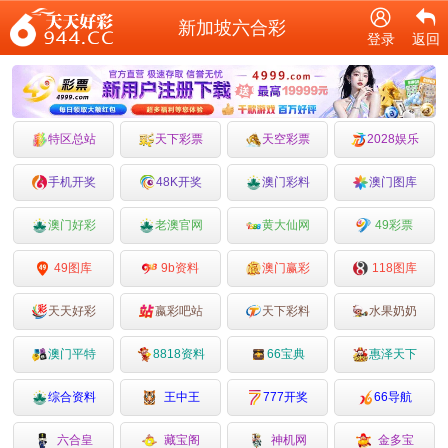
新加坡六合彩
登录
返回
特区总站
天下彩票
天空彩票
2028娱乐
手机开奖
48K开奖
澳门彩料
澳门图库
澳门好彩
老澳官网
黄大仙网
49彩票
49图库
9b资料
澳门赢彩
118图库
天天好彩
嬴彩吧站
天下彩料
水果奶奶
澳门平特
8818资料
66宝典
惠泽天下
综合资料
王中王
777开奖
66导航
六合皇
藏宝阁
神机网
金多宝